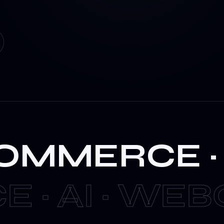
OMMERCE · A
· AI · WEBGL