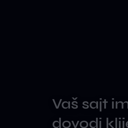
Vaš
sajt
i
dovodi
kli