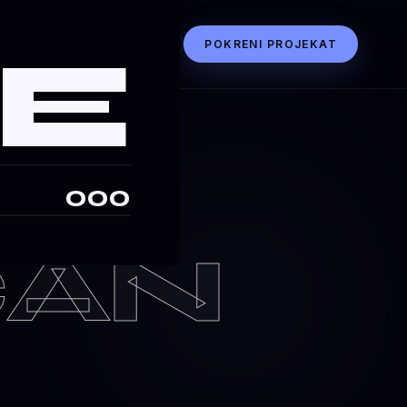
E
SR
EN
DE
POKRENI PROJEKAT
·
—
POČETAK
NE
I
000
ČAN