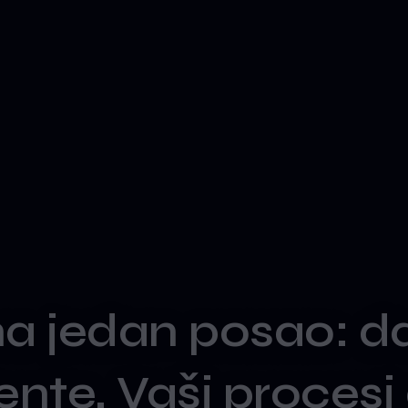
ma
jedan
posao:
d
jente.
Vaši
procesi