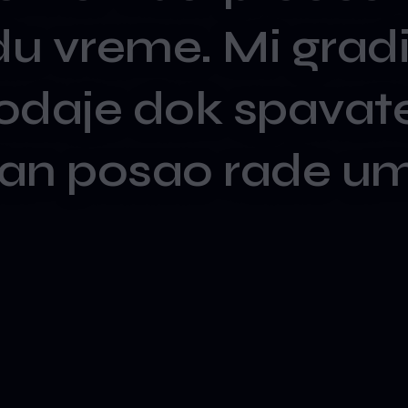
du
vreme.
Mi
grad
odaje
dok
spavat
an
posao
rade
um