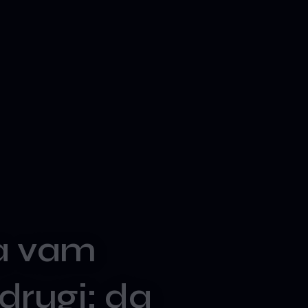
a
vam
drugi:
da