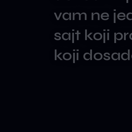
vam
ne
je
sajt
koji
pr
koji
dosad