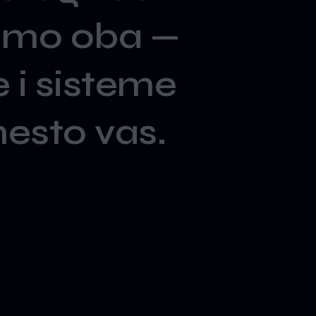
imo
oba
—
e
i
sisteme
esto
vas.