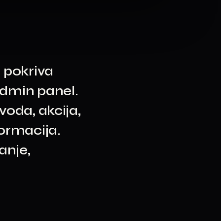
i pokriva
admin panel.
voda, akcija,
formacija.
anje,