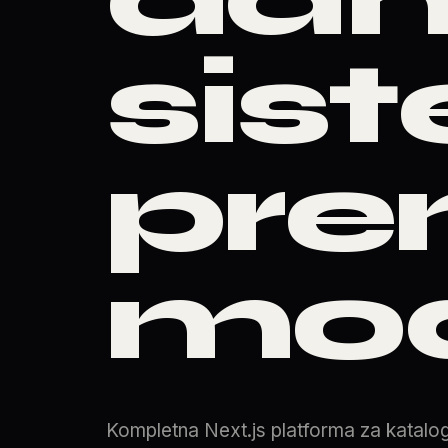
sis
pr
mod
Kompletna Next.js platforma za katalog