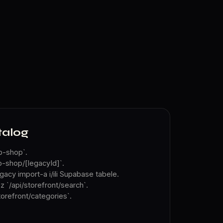
talog
b-shop`.
b-shop/[legacyId]`.
gacy import-a i/ili Supabase tabele.
z `/api/storefront/search`.
torefront/categories`.