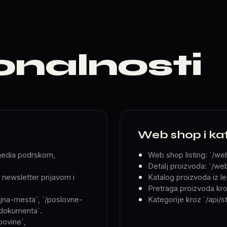
onalnosti
Web shop i ka
media podrskom,
Web shop listing: `/we
Detalj proizvoda: `/we
 newsletter prijavom i
Katalog proizvoda iz le
Pretraga proizvoda kro
dajna-mesta`, `/poslovne-
Kategorije kroz `/api/s
/dokumenta`.
povine`,