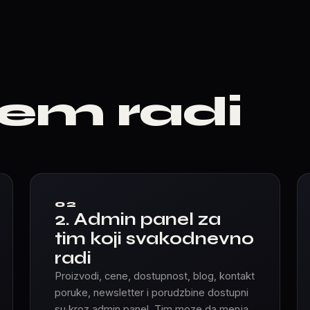
tem radi
02
2. Admin panel za
tim koji svakodnevno
radi
Proizvodi, cene, dostupnost, blog, kontakt
poruke, newsletter i porudzbine dostupni
su kroz admin panel. Tim moze da menja