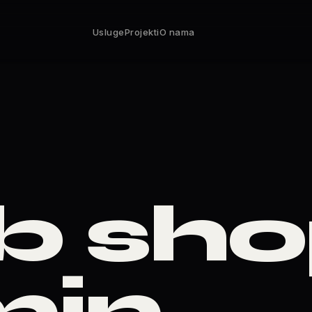
Usluge
Projekti
O nama
 shop
min