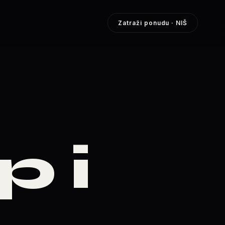
Zatraži ponudu
· NIŠ
 i