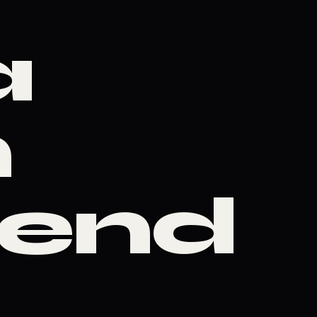
a
m
rend