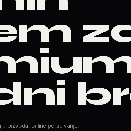
tem z
emiu
ni b
 proizvoda, online porucivanje,