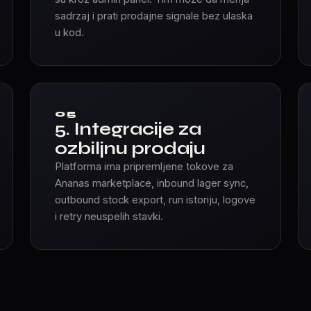
sadrzaj i prati prodajne signale bez ulaska
u kod.
05
5. Integracije za
ozbiljnu prodaju
Platforma ima pripremljene tokove za
Ananas marketplace, inbound lager sync,
outbound stock export, run istoriju, logove
i retry neuspelih stavki.