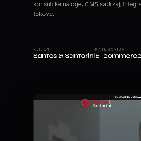
korisnicke naloge, CMS sadrzaj, integr
tokove.
KLIJENT
KATEGORIJA
Santos & Santorini
E-commerc