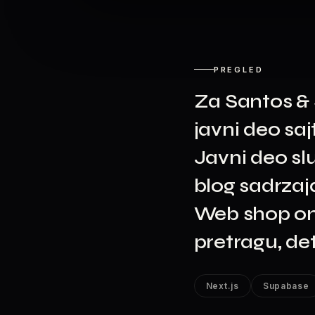
PREGLED
Za Santos & S
javni deo sa
Javni deo slu
blog sadrzaj
Web shop omo
pretragu, det
Next.js
Supabase