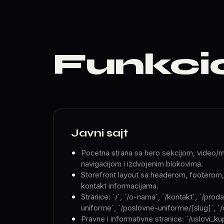
Funkci
Javni sajt
Pocetna strana sa hero sekcijom, video/
navigacijom i izdvojenim blokovima.
Storefront layout sa headerom, footerom,
kontakt informacijama.
Stranice: `/`, `/o-nama`, `/kontakt`, `/pro
uniforme`, `/poslovne-uniforme/[slug]`, `
Pravne i informativne stranice: `/uslovi_ku