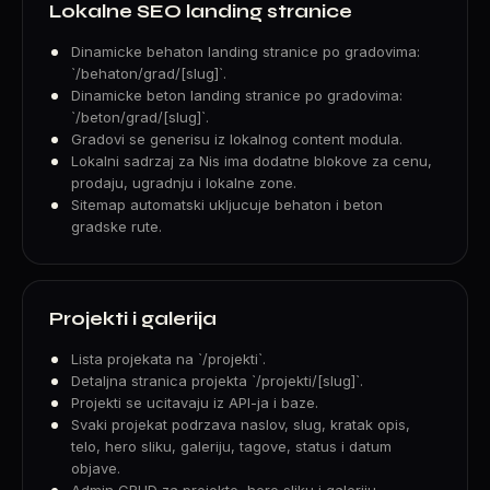
Lokalne SEO landing stranice
Dinamicke behaton landing stranice po gradovima:
`/behaton/grad/[slug]`.
Dinamicke beton landing stranice po gradovima:
`/beton/grad/[slug]`.
Gradovi se generisu iz lokalnog content modula.
Lokalni sadrzaj za Nis ima dodatne blokove za cenu,
prodaju, ugradnju i lokalne zone.
Sitemap automatski ukljucuje behaton i beton
gradske rute.
Projekti i galerija
Lista projekata na `/projekti`.
Detaljna stranica projekta `/projekti/[slug]`.
Projekti se ucitavaju iz API-ja i baze.
Svaki projekat podrzava naslov, slug, kratak opis,
telo, hero sliku, galeriju, tagove, status i datum
objave.
Admin CRUD za projekte, hero sliku i galeriju.