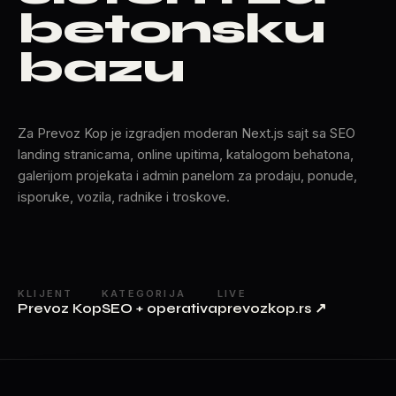
betonsku
bazu
Za Prevoz Kop je izgradjen moderan Next.js sajt sa SEO
landing stranicama, online upitima, katalogom behatona,
galerijom projekata i admin panelom za prodaju, ponude,
isporuke, vozila, radnike i troskove.
KLIJENT
KATEGORIJA
LIVE
Prevoz Kop
SEO + operativa
prevozkop.rs
↗