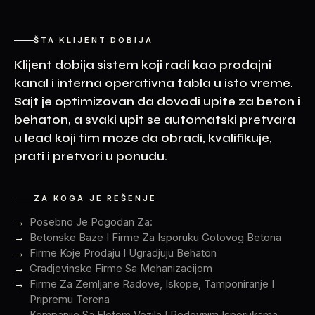
ŠTA KLIJENT DOBIJA
Klijent dobija sistem koji radi kao prodajni
kanal i interna operativna tabla u isto vreme.
Sajt je optimizovan da dovodi upite za beton i
behaton, a svaki upit se automatski pretvara
u lead koji tim moze da obradi, kvalifikuje,
prati i pretvori u ponudu.
ZA KOGA JE REŠENJE
Posebno Je Pogodan Za:
Betonske Baze I Firme Za Isporuku Gotovog Betona
Firme Koje Prodaju I Ugradjuju Behaton
Gradjevinske Firme Sa Mehanizacijom
Firme Za Zemljane Radove, Iskope, Tamponiranje I
Pripremu Terena
Kompanije Sa Flotom Vozila I Redovnim Isporukama