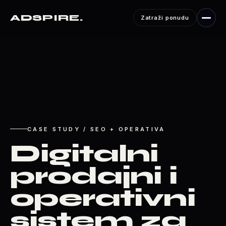
ADSPIRE
.
Zatraži ponudu
CASE STUDY / SEO + OPERATIVA
Digitalni
prodajni i
operativni
sistem za