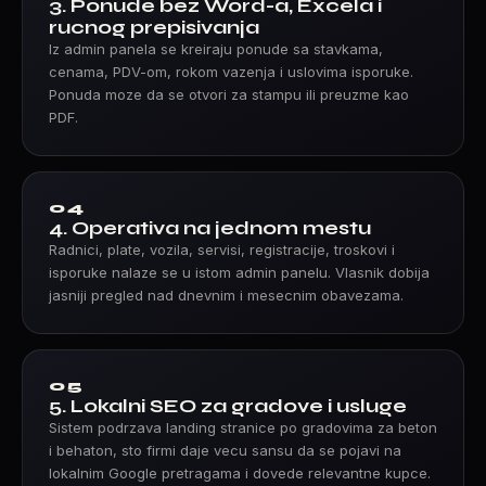
3. Ponude bez Word-a, Excela i
rucnog prepisivanja
Iz admin panela se kreiraju ponude sa stavkama,
cenama, PDV-om, rokom vazenja i uslovima isporuke.
Ponuda moze da se otvori za stampu ili preuzme kao
PDF.
04
4. Operativa na jednom mestu
Radnici, plate, vozila, servisi, registracije, troskovi i
isporuke nalaze se u istom admin panelu. Vlasnik dobija
jasniji pregled nad dnevnim i mesecnim obavezama.
05
5. Lokalni SEO za gradove i usluge
Sistem podrzava landing stranice po gradovima za beton
i behaton, sto firmi daje vecu sansu da se pojavi na
lokalnim Google pretragama i dovede relevantne kupce.