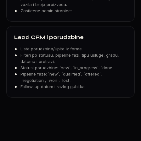
vozila i broja proizvoda.
Zasticene admin stranice:
Lead CRM i porudzbine
Lista porudzbina/upita iz forme.
Filteri po statusu, pipeline fazi, tipu usluge, gradu,
datumu i pretrazi.
Statusi porudzbine: `new`, `in_progress`, `done`.
Pipeline faze: `new`, `qualified`, `offered`,
`negotiation`, `won`, `lost`.
Follow-up datum i razlog gubitka.