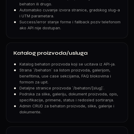
behaton ili drugo.
Automatsko cuvanje izvora stranice, gradskog slug-a
i UTM parametara.
Success/error stanje forme i fallback poziv telefonom
ako API nije dostupan.
Katalog proizvoda/usluga
Katalog behaton proizvoda koji se ucitava iz API-ja.
Strana `/behaton` sa listom proizvoda, galerijom,
benefitima, use case sekcijama, FAQ blokovima i
formom za upit.
Detaljne stranice proizvoda `/behaton/[slug]`.
Podrska za slike, galeriju, dokument proizvoda, opis,
specifikacije, primene, status i redosled sortiranja.
Admin CRUD za behaton proizvode, slike, galerije i
dokumente.