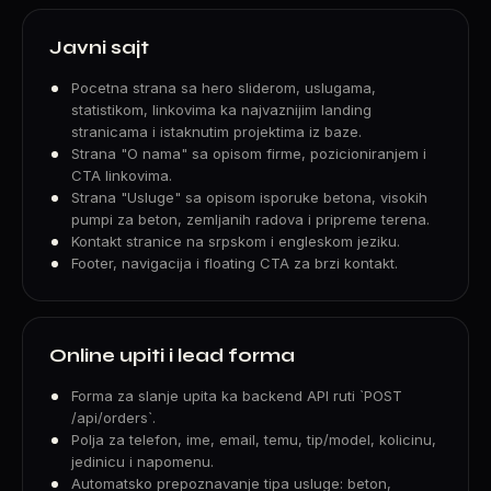
Javni sajt
Pocetna strana sa hero sliderom, uslugama,
statistikom, linkovima ka najvaznijim landing
stranicama i istaknutim projektima iz baze.
Strana "O nama" sa opisom firme, pozicioniranjem i
CTA linkovima.
Strana "Usluge" sa opisom isporuke betona, visokih
pumpi za beton, zemljanih radova i pripreme terena.
Kontakt stranice na srpskom i engleskom jeziku.
Footer, navigacija i floating CTA za brzi kontakt.
Online upiti i lead forma
Forma za slanje upita ka backend API ruti `POST
/api/orders`.
Polja za telefon, ime, email, temu, tip/model, kolicinu,
jedinicu i napomenu.
Automatsko prepoznavanje tipa usluge: beton,