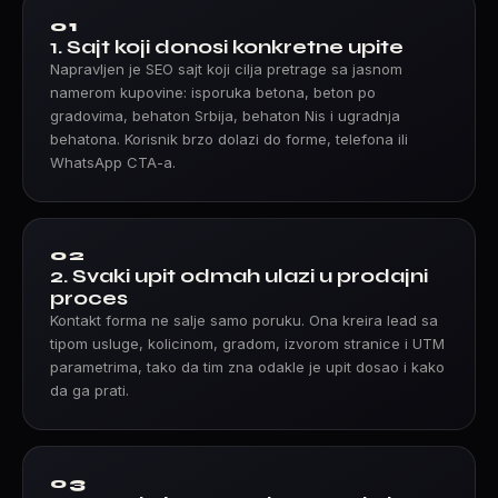
01
1. Sajt koji donosi konkretne upite
Napravljen je SEO sajt koji cilja pretrage sa jasnom
namerom kupovine: isporuka betona, beton po
gradovima, behaton Srbija, behaton Nis i ugradnja
behatona. Korisnik brzo dolazi do forme, telefona ili
WhatsApp CTA-a.
02
2. Svaki upit odmah ulazi u prodajni
proces
Kontakt forma ne salje samo poruku. Ona kreira lead sa
tipom usluge, kolicinom, gradom, izvorom stranice i UTM
parametrima, tako da tim zna odakle je upit dosao i kako
da ga prati.
03