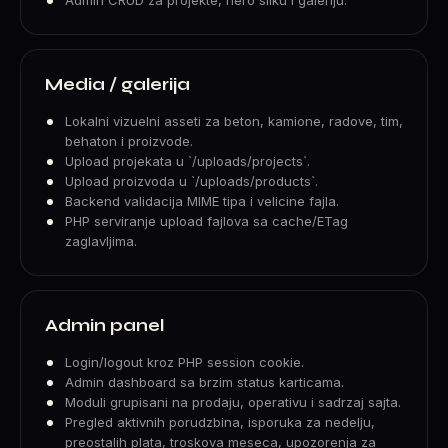
Media / galerija
Lokalni vizuelni asseti za beton, kamione, radove, tim,
behaton i proizvode.
Upload projekata u `/uploads/projects`.
Upload proizvoda u `/uploads/products`.
Backend validacija MIME tipa i velicine fajla.
PHP serviranje upload fajlova sa cache/ETag
zaglavljima.
Admin panel
Login/logout kroz PHP session cookie.
Admin dashboard sa brzim status karticama.
Moduli grupisani na prodaju, operativu i sadrzaj sajta.
Pregled aktivnih porudzbina, isporuka za nedelju,
preostalih plata, troskova meseca, upozorenja za