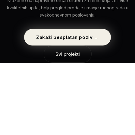
Mozemo da napravimo slican sistem za firmu koja zeli vise
kvalitetnih upita, bolji pregled prodaje i manje rucnog rada u
svakodnevnom poslovanju.
Zakaži besplatan poziv →
Svi projekti
ADSPIRE
.