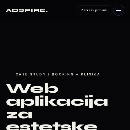
ADSPIRE
.
Zatraži ponudu
CASE STUDY / BOOKING + KLINIKA
Web
aplikacija
za
estetske