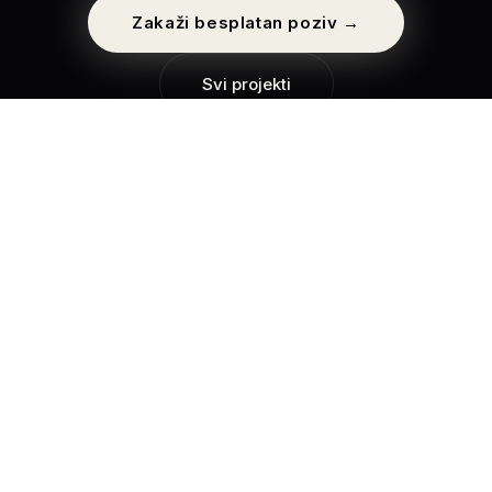
Zakaži besplatan poziv →
Svi projekti
ADSPIRE
.
Projekti
Usluge
O nama
Blog
Upit
Kontakt