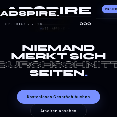
A
D
S
P
I
R
E
ADSPIRE
.
PROJE
ADSPIRE
.
000
OBSIDIAN / 2026
WEB · APPS · KI — NIŠ
NIEMAND
MERKT SICH
DURCHSCHNIT
SEITEN
.
Kostenloses Gespräch buchen
Arbeiten ansehen