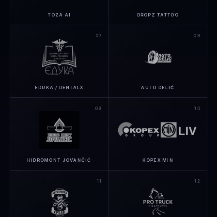
TOZA AI
DROPZ TATTOO
07
08
EDUKA / DENTALX
AUTO DELIĆ
09
10
HIDROMONT JOVANČIĆ
KOPEX MIN
11
12