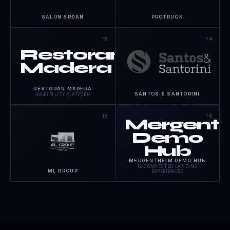
SALON SRĐAN
PROTRUCK
13
14
Restoran
Madera
RESTORAN MADERA
SANTOS & SANTORINI
HOSPITALITY PLATFORM
15
16
Mergent
Demo
Hub
MERGENTHEIM DEMO HUB
12 CONNECTED LANDING
ML GROUP
EXPERIENCES