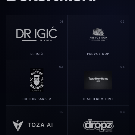
01
02
DR IGIĆ
PREVOZ KOP
03
04
DOCTOR BARBER
TEACHFROMHOME
05
06