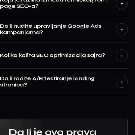
+
page SEO-a?
Da li nudite upravljanje Google Ads
+
kampanjama?
Koliko košta SEO optimizacija sajta?
+
Da li radite A/B testiranje landing
+
stranica?
Da li je ovo prava