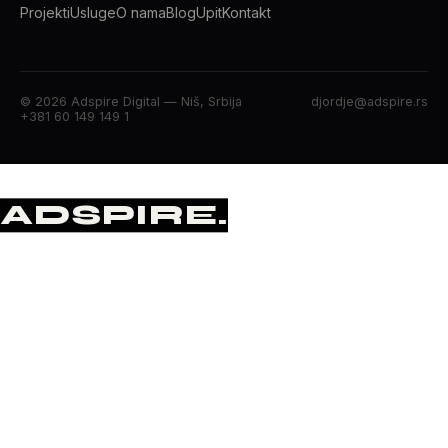
Projekti
Usluge
O nama
Blog
Upit
Kontakt
© 2026 Adspire Digital — Niš, Srbija
djordje@adspire.rs
+381 60 149 149 1
ADSPIRE
.