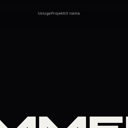
Usluge
Projekti
O nama
MME