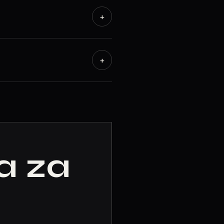
+
+
ga za