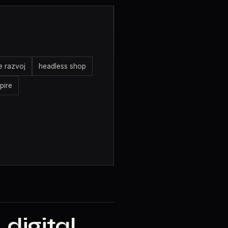
 razvoj
headless shop
pire
digital