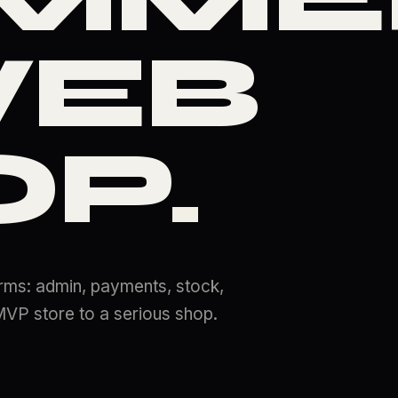
WEB
OP
.
rms: admin, payments, stock,
VP store to a serious shop.