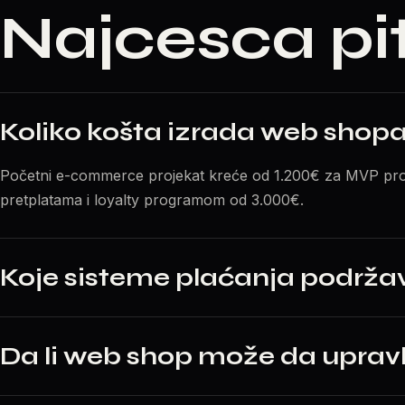
Najcesca pi
Koliko košta izrada web shop
Početni e-commerce projekat kreće od 1.200€ za MVP proda
pretplatama i loyalty programom od 3.000€.
Koje sisteme plaćanja podrža
Da li web shop može da uprav