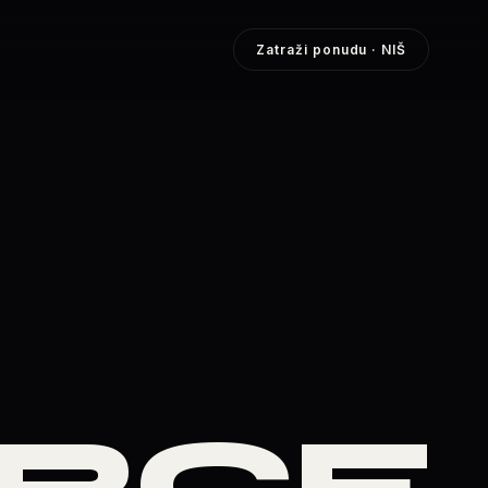
Zatraži ponudu
· NIŠ
RCE