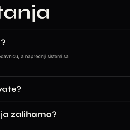
tanja
a?
vnicu, a napredniji sistemi sa
vate?
lja zalihama?