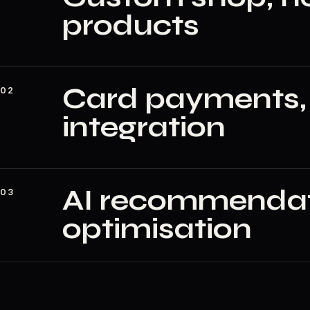
products
Card payments, 
02
integration
AI recommendati
03
optimisation