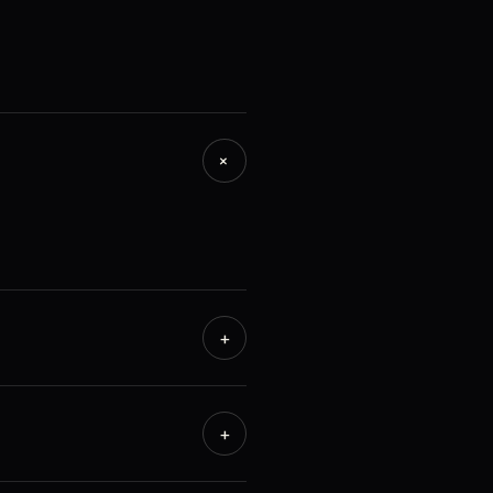
+
+
+