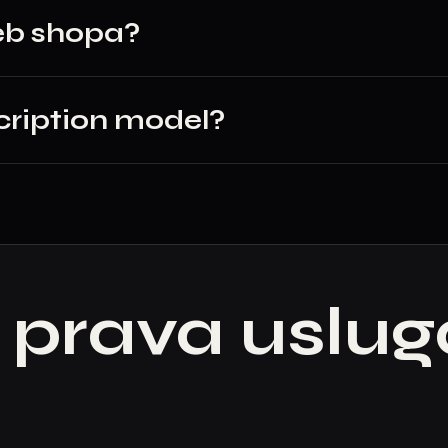
web shopa?
scription model?
o prava uslu