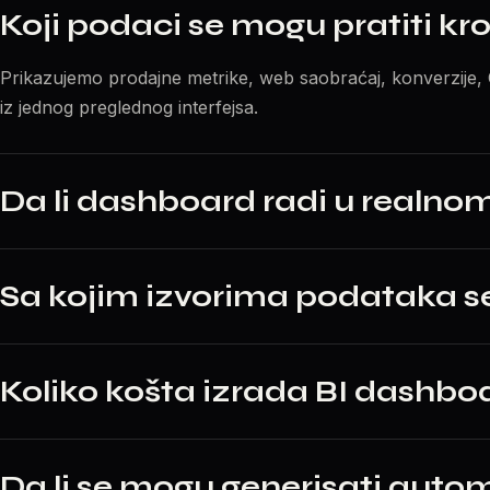
Koji podaci se mogu pratiti k
Prikazujemo prodajne metrike, web saobraćaj, konverzije, C
iz jednog preglednog interfejsa.
Da li dashboard radi u realn
Sa kojim izvorima podataka 
Koliko košta izrada BI dashbo
Da li se mogu generisati auto