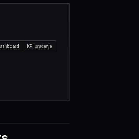
dashboard
KPI praćenje
ts