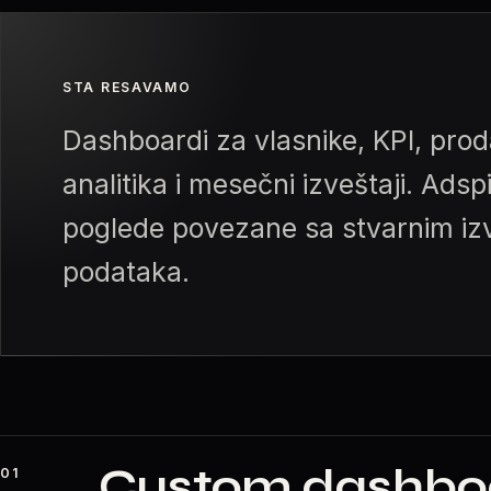
STA RESAVAMO
Dashboardi za vlasnike, KPI, pro
analitika i mesečni izveštaji. Adsp
poglede povezane sa stvarnim iz
podataka.
Custom dashboar
01