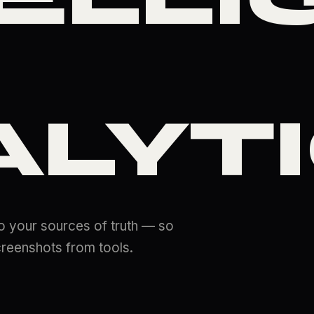
ALYT
o your sources of truth — so
creenshots from tools.