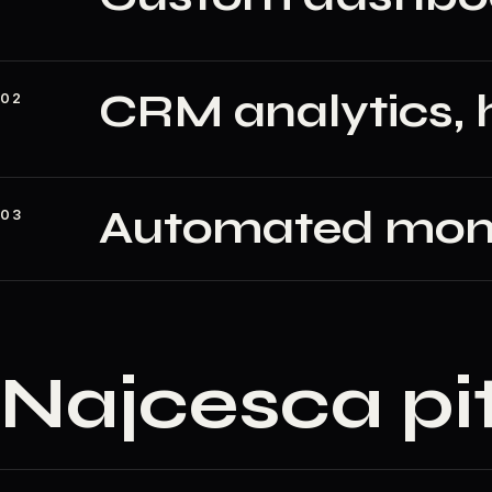
CRM analytics, 
02
Automated mont
03
Najcesca pi