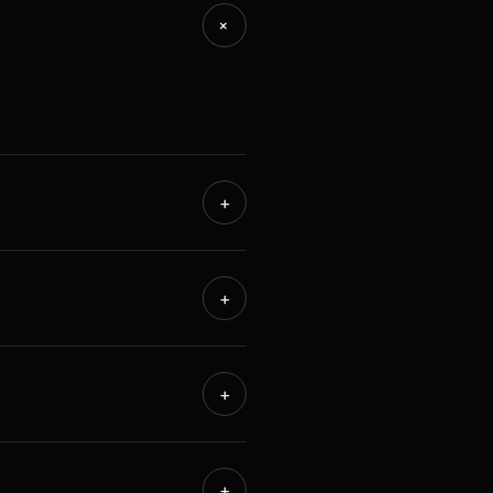
+
+
+
+
+