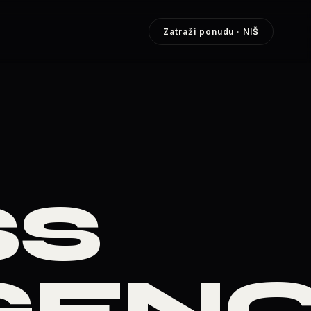
Zatraži ponudu
· NIŠ
SS
IGEN