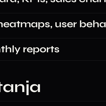
heatmaps, user beha
hly reports
tanja