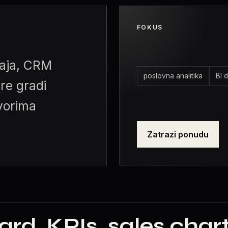
FOKUS
daja, CRM
poslovna analitika
BI 
ire gradi
vorima
Zatrazi ponudu
d, KPIs, sales char