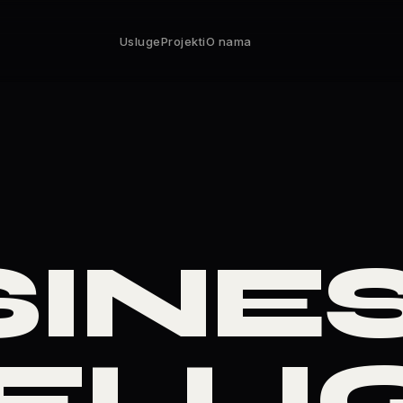
Usluge
Projekti
O nama
SINE
TELL