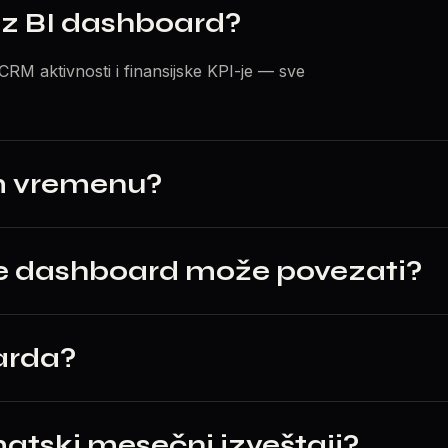
roz BI dashboard?
RM aktivnosti i finansijske KPI-je — sve
om vremenu?
se dashboard može povezati?
arda?
matski mesečni izveštaji?