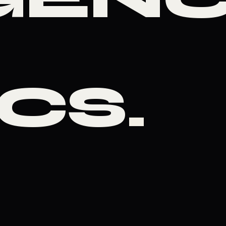
ICS
.