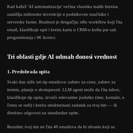
Kad kažeš 'AI automatizacija' većina vlasnika malih biznisa
zamišlja milionske investicije u podatkovne naučnike i
serverske farme. Realnost je drugačija: n8n workflow koji čita
email, klasifikuje upit i kreira kartu u CRM-u košta par sati
programiranja i 0€ licenci.
Tri oblasti gdje AI odmah donosi vrednost
1. Predobrada upita
Svaki dan stiže isti tip emailova: zahtev za cenu, zahtev za
termin, pitanje o dostupnosti. LLM agent može da čita inbox,
klasifikuje tip upita, izvuče relevantne podatke (ime, kontakt, o
čemu se radi) i kreira strukturisani zadatak za tvoj tim — ili
direktno odgovori na standardne upite.
Rezultat: tvoj tim ne čita 40 emailova da bi shvatio koji su