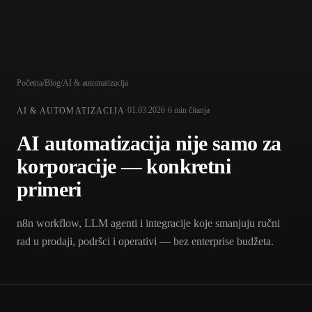
Početna
/
Blog
/
AI & automatizacija
·
01.03.2026
·
6 min
čitanja
AI & AUTOMATIZACIJA
AI automatizacija nije samo za
korporacije — konkretni
primeri
n8n workflow, LLM agenti i integracije koje smanjuju ručni
rad u prodaji, podršci i operativi — bez enterprise budžeta.