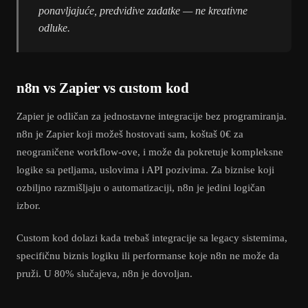
ponavljajuće, predvidive zadatke — ne kreativne
odluke.
n8n vs Zapier vs custom kod
Zapier je odličan za jednostavne integracije bez programiranja.
n8n je Zapier koji možeš hostovati sam, koštaš 0€ za
neograničene workflow-ove, i može da pokretuje kompleksne
logike sa petljama, uslovima i API pozivima. Za biznise koji
ozbiljno razmišljaju o automatizaciji, n8n je jedini logičan
izbor.
Custom kod dolazi kada trebaš integracije sa legacy sistemima,
specifičnu biznis logiku ili performanse koje n8n ne može da
pruži. U 80% slučajeva, n8n je dovoljan.