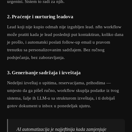
urgentni. Sistem to radi za njih.
2. Praćenje i nurturing leadova
Lead koji nije kupio odmah nije izgubljen lead. n8n workflow
može pratiti kada je lead poslednji put kontaktiran, koliko dana
je prošlo, i automatski poslati follow-up email u pravom
trenutku sa personalizovanim sadržajem. Bez ručnog
podsjećanja, bez zaboravljanja.
3. Generisanje sadržaja i izveštaja
Nedeljni izveštaj o upitima, reservacijama, prihodima —
umjesto da ga pišeš ručno, workflow skuplja podatke iz tvog
sistema, šalje ih LLM-u sa strukturom izveštaja, i ti dobijaš
gotov dokument u inbox u ponedeljak ujutru.
AI automatizacija je najjeftinija kada zamjenjuje