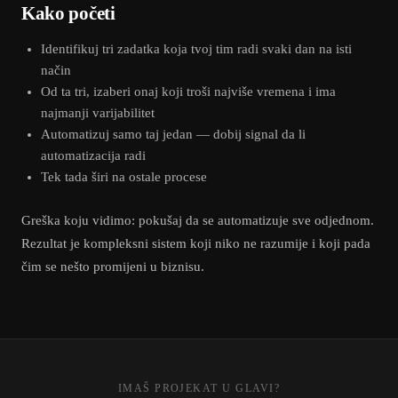
Kako početi
Identifikuj tri zadatka koja tvoj tim radi svaki dan na isti
način
Od ta tri, izaberi onaj koji troši najviše vremena i ima
najmanji varijabilitet
Automatizuj samo taj jedan — dobij signal da li
automatizacija radi
Tek tada širi na ostale procese
Greška koju vidimo: pokušaj da se automatizuje sve odjednom.
Rezultat je kompleksni sistem koji niko ne razumije i koji pada
čim se nešto promijeni u biznisu.
IMAŠ PROJEKAT U GLAVI?